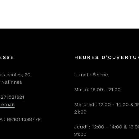
ESSE
HEURES D'OUVERTU
es écoles, 20
Lundi : Fermé
Nalinnes
Mardi: 19:00 - 21:00
271521621
 email
Mercredi: 12:00 - 14:00 & 1
21:00
A : BE1014398779
Jeudi : 12:00 - 14:00 & 19:0
21:00