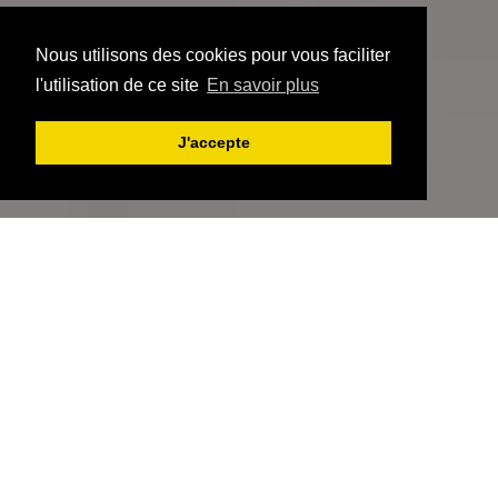
Nous utilisons des cookies pour vous faciliter
l'utilisation de ce site
En savoir plus
J'accepte
LUMA
Restaurant Bistronomique
Bienvenue au restaurant LUMA à Nalinnes, nous vous